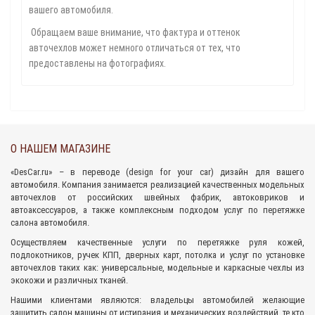
вашего автомобиля.
Обращаем ваше внимание, что фактура и оттенок
авточехлов может немного отличаться от тех, что
предоставлены на фотографиях.
О НАШЕМ МАГАЗИНЕ
«
DesCar.ru
» – в переводе (design for your car) дизайн для вашего
автомобиля. Компания занимается реализацией качественных
модельных
авточехлов
от российских швейных фабрик,
автоковриков
и
автоаксессуаров
, а также комплексным подходом
услуг по перетяжке
салона
автомобиля.
Осуществляем качественные услуги по перетяжке руля кожей,
подлокотников, ручек КПП, дверных карт, потолка и услуг по установке
авточехлов таких как: универсальные, модельные и каркасные чехлы из
экокожи и различных тканей.
Нашими клиентами являются: владельцы автомобилей желающие
защитить салон машины от истирания и механических воздействий, те кто