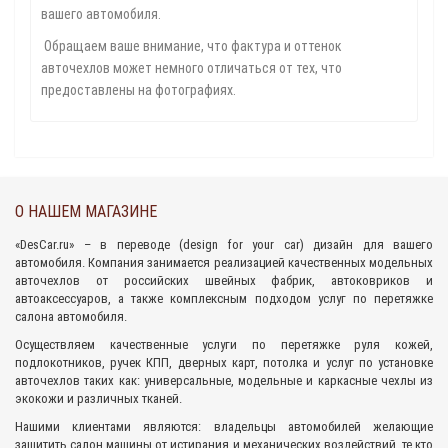
вашего автомобиля.
Обращаем ваше внимание, что фактура и оттенок
авточехлов может немного отличаться от тех, что
предоставлены на фотографиях.
О НАШЕМ МАГАЗИНЕ
«
DesCar.ru
» – в переводе (design for your car) дизайн для вашего
автомобиля. Компания занимается реализацией качественных
модельных
авточехлов
от российских швейных фабрик,
автоковриков
и
автоаксессуаров
, а также комплексным подходом
услуг по перетяжке
салона
автомобиля.
Осуществляем качественные услуги по перетяжке руля кожей,
подлокотников, ручек КПП, дверных карт, потолка и услуг по установке
авточехлов таких как: универсальные, модельные и каркасные чехлы из
экокожи и различных тканей.
Нашими клиентами являются: владельцы автомобилей желающие
защитить салон машины от истирания и механических воздействий, те кто