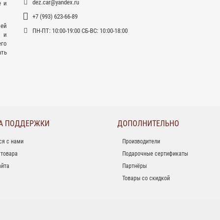
dez.car@yandex.ru
е и
+7 (993) 623-66-89
ей
ПН-ПТ: 10:00-19:00 СБ-ВС: 10:00-18:00
 и
его
ать
А ПОДДЕРЖКИ
ДОПОЛНИТЕЛЬНО
ся с нами
Производители
 товара
Подарочные сертификаты
айта
Партнёры
Товары со скидкой