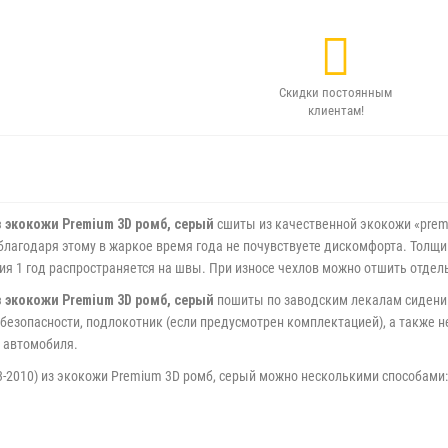
Скидки постоянным
клиентам!
 экокожи Premium 3D ромб, серый
сшиты из качественной экокожи «prem
благодаря этому в жаркое время года не почувствуете дискомфорта. Толщина
тия 1 год распространяется на швы. При износе чехлов можно отшить отдел
 экокожи Premium 3D ромб, серый
пошиты по заводским лекалам сидений
 безопасности, подлокотник (если предусмотрен комплектацией), а также
а автомобиля.
-2010) из экокожи Premium 3D ромб, серый можно несколькими способами: