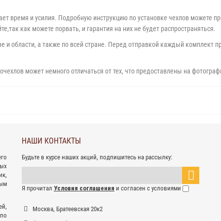
ает время и усилия. Подробную инструкцию по установке чехлов можете пр
е,так как можете порвать, и гарантия на них не будет распространяться.
 и области, а также по всей стране. Перед отправкой каждый комплект пр
очехлов может немного отличаться от тех, что предоставлены на фотограф
НАШИ КОНТАКТЫ
его
Будьте в курсе наших акций, подпишитесь на рассылку:
ных
к,
ым
Я прочитал
Условия соглашения
и согласен с условиями
ей,
Москва, Братеевская 20к2
 по