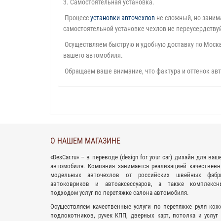
3. Самостоятельная установка.
Процесс
установки авточехлов
не сложный, но заним
самостоятельной установке чехлов не переусердствуйт
Осуществляем быструю и удобную доставку по Москве
вашего автомобиля.
Обращаем ваше внимание, что фактура и оттенок авт
О НАШЕМ МАГАЗИНЕ
«
DesCar.ru
» – в переводе (design for your car) дизайн для ваш
автомобиля. Компания занимается реализацией качествен
модельных авточехлов
от российских швейных фабри
автоковриков
и
автоаксессуаров
, а также комплексн
подходом
услуг по перетяжке салона
автомобиля.
Осуществляем качественные услуги по перетяжке руля кож
подлокотников, ручек КПП, дверных карт, потолка и услуг