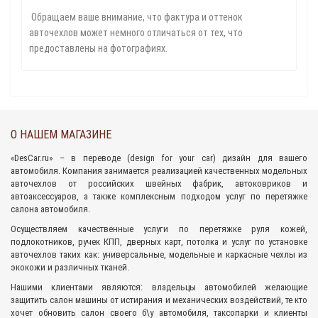
Обращаем ваше внимание, что фактура и оттенок
авточехлов может немного отличаться от тех, что
предоставлены на фотографиях.
О НАШЕМ МАГАЗИНЕ
«
DesCar.ru
» – в переводе (design for your car) дизайн для вашего
автомобиля. Компания занимается реализацией качественных
модельных
авточехлов
от российских швейных фабрик,
автоковриков
и
автоаксессуаров
, а также комплексным подходом
услуг по перетяжке
салона
автомобиля.
Осуществляем качественные услуги по перетяжке руля кожей,
подлокотников, ручек КПП, дверных карт, потолка и услуг по установке
авточехлов таких как: универсальные, модельные и каркасные чехлы из
экокожи и различных тканей.
Нашими клиентами являются: владельцы автомобилей желающие
защитить салон машины от истирания и механических воздействий, те кто
хочет обновить салон своего б\у автомобиля, таксопарки и клиенты