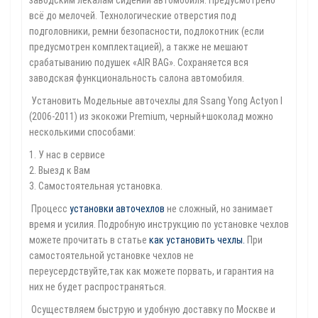
заводским лекалам сидений автомобиля. Предусмотрено
всё до мелочей. Технологические отверстия под
подголовники, ремни безопасности, подлокотник (если
предусмотрен комплектацией), а также не мешают
срабатыванию подушек «AIR BAG». Сохраняется вся
заводская функциональность салона автомобиля.
Установить Модельные авточехлы для Ssang Yong Actyon I
(2006-2011) из экокожи Premium, черный+шоколад можно
несколькими способами:
1. У нас в сервисе
2. Выезд к Вам
3. Самостоятельная установка.
Процесс
установки авточехлов
не сложный, но занимает
время и усилия. Подробную инструкцию по установке чехлов
можете прочитать в статье
как установить чехлы
.
При
самостоятельной установке чехлов не
переусердствуйте,так как можете порвать, и гарантия на
них не будет распространяться.
Осуществляем быструю и удобную доставку по Москве и