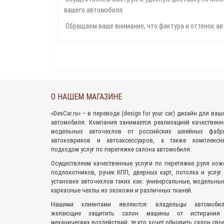
вашего автомобиля.
Обращаем ваше внимание, что фактура и оттенок ав
О НАШЕМ МАГАЗИНЕ
«
DesCar.ru
» – в переводе (design for your car) дизайн для ваш
автомобиля. Компания занимается реализацией качествен
модельных авточехлов
от российских швейных фабри
автоковриков
и
автоаксессуаров
, а также комплексн
подходом
услуг по перетяжке салона
автомобиля.
Осуществляем качественные услуги по перетяжке руля кож
подлокотников, ручек КПП, дверных карт, потолка и услуг
установке авточехлов таких как: универсальные, модельны
каркасные чехлы из экокожи и различных тканей.
Нашими клиентами являются: владельцы автомобил
желающие защитить салон машины от истирания
механических воздействий, те кто хочет обновить салон сво