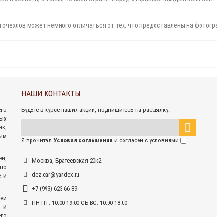
точехлов может немного отличаться от тех, что предоставлены на фотогр
НАШИ КОНТАКТЫ
его
Будьте в курсе наших акций, подпишитесь на рассылку:
ных
к,
ым
Я прочитал
Условия соглашения
и согласен с условиями
ей,
Москва, Братеевская 20к2
 по
dez.car@yandex.ru
е и
+7 (993) 623-66-89
ей
ПН-ПТ: 10:00-19:00 СБ-ВС: 10:00-18:00
 и
его