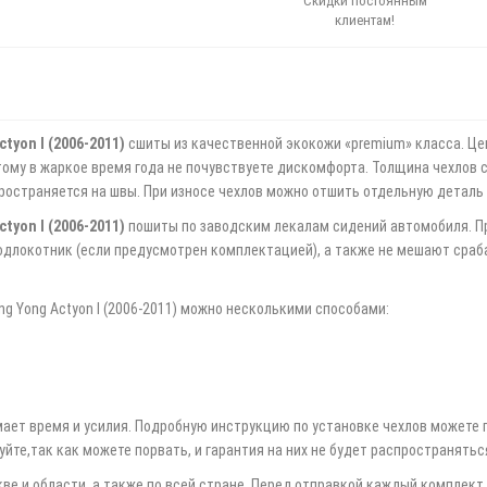
Скидки постоянным
клиентам!
tyon I (2006-2011)
сшиты из качественной экокожи «premium» класса. Ц
ому в жаркое время года не почувствуете дискомфорта. Толщина чехлов со
пространяется на швы. При износе чехлов можно отшить отдельную деталь 
tyon I (2006-2011)
пошиты по заводским лекалам сидений автомобиля. П
подлокотник (если предусмотрен комплектацией), а также не мешают сраб
g Yong Actyon I (2006-2011) можно несколькими способами:
мает время и усилия. Подробную инструкцию по установке чехлов можете 
йте,так как можете порвать, и гарантия на них не будет распространятьс
е и области, а также по всей стране. Перед отправкой каждый комплект 