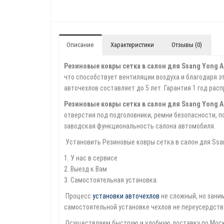
Описание
Характеристики
Отзывы (0)
Резиновые ковры сетка в салон для Ssang Yong Ac
что способствует вентиляции воздуха и благодаря эт
авточехлов составляет до 5 лет. Гарантия 1 год рас
Резиновые ковры сетка в салон для Ssang Yong Ac
отверстия под подголовники, ремни безопасности, 
заводская функциональность салона автомобиля.
Установить Резиновые ковры сетка в салон для Ssan
1. У нас в сервисе
2. Выезд к Вам
3. Самостоятельная установка.
Процесс
установки авточехлов
не сложный, но зани
самостоятельной установке чехлов не переусердству
Осуществляем быструю и удобную доставку по Москв