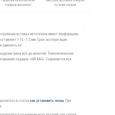
Гарантия качества всех
Быстрая доставка товаров
товаров магазина!
по всей стране!
ентральная вставка авточехлов имеет перфорацию,
ставляет 1.15 - 1.2 мм. Срок эксплуатации
и заменить её.
редусмотрено всё до мелочей. Технологические
атыванию подушек «AIR BAG». Сохраняется вся
прочитать в статье
как установить чехлы
.
При
я.
проверяется на наличие всех деталей для салона