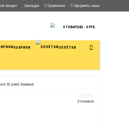
ой аккаунт
Закладки
Сравнение
Оформить заказ
0 ТОВАР(ОВ) - 0 РУБ.
КОВРИКИ
ОПЛЁТКИ
emium 3D ромб, бежевый
0 отзывов