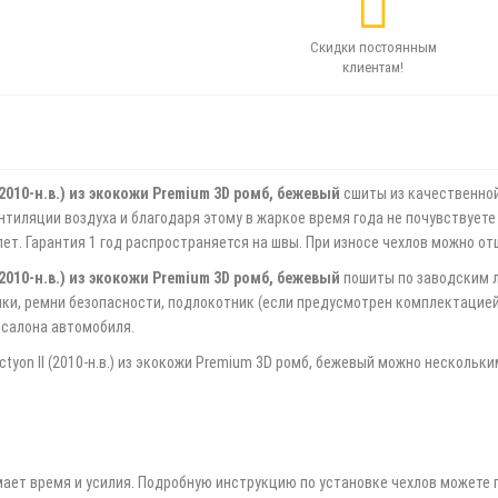
Скидки постоянным
клиентам!
010-н.в.) из экокожи Premium 3D ромб, бежевый
сшиты из качественной
тиляции воздуха и благодаря этому в жаркое время года не почувствуете 
ет. Гарантия 1 год распространяется на швы. При износе чехлов можно от
010-н.в.) из экокожи Premium 3D ромб, бежевый
пошиты по заводским л
ики, ремни безопасности, подлокотник (если предусмотрен комплектацие
 салона автомобиля.
yon II (2010-н.в.) из экокожи Premium 3D ромб, бежевый можно нескольк
мает время и усилия. Подробную инструкцию по установке чехлов можете 