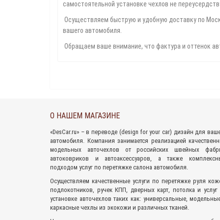
самостоятельной установке чехлов не переусердству
Осуществляем быструю и удобную доставку по Москв
вашего автомобиля.
Обращаем ваше внимание, что фактура и оттенок ав
О НАШЕМ МАГАЗИНЕ
«
DesCar.ru
» – в переводе (design for your car) дизайн для ваш
автомобиля. Компания занимается реализацией качествен
модельных авточехлов
от российских швейных фабри
автоковриков
и
автоаксессуаров
, а также комплексн
подходом
услуг по перетяжке салона
автомобиля.
Осуществляем качественные услуги по перетяжке руля кож
подлокотников, ручек КПП, дверных карт, потолка и услуг
установке авточехлов таких как: универсальные, модельны
каркасные чехлы из экокожи и различных тканей.