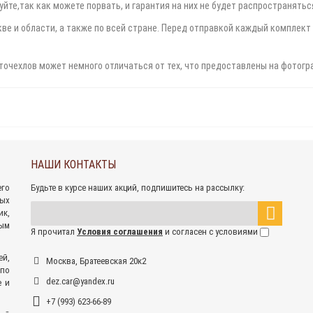
йте,так как можете порвать, и гарантия на них не будет распространятьс
е и области, а также по всей стране. Перед отправкой каждый комплект 
точехлов может немного отличаться от тех, что предоставлены на фотогр
НАШИ КОНТАКТЫ
его
Будьте в курсе наших акций, подпишитесь на рассылку:
ных
к,
ым
Я прочитал
Условия соглашения
и согласен с условиями
ей,
Москва, Братеевская 20к2
 по
dez.car@yandex.ru
е и
+7 (993) 623-66-89