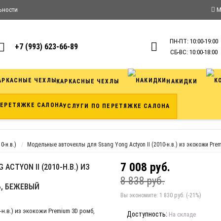
ьности
М
ПН-ПТ: 10:00-19:00
+7 (993) 623-66-89
СБ-ВС: 10:00-18:00
КАРКАСНЫЕ ЧЕХЛЫ
НАКИДКИ
УСЛУГИ ПО ПЕРЕТЯЖКЕ САЛОНА
0-н.в.)
Модельные авточехлы для Ssang Yong Actyon II (2010-н.в.) из экокожи Pr
7 008 руб.
CTYON II (2010-Н.В.) ИЗ
8 838 руб.
Б, БЕЖЕВЫЙ
Вы экономите:
1 830 руб. (-21%)
Доступность:
На складе