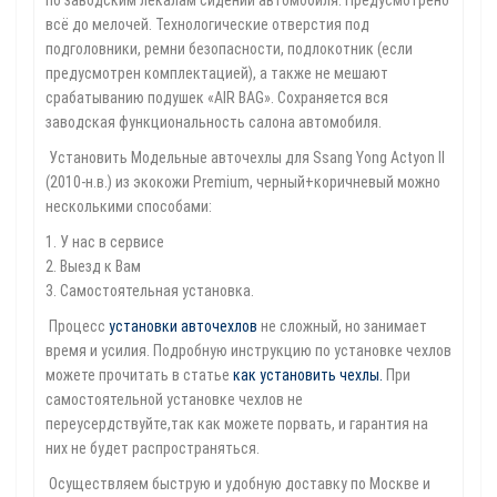
по заводским лекалам сидений автомобиля. Предусмотрено
всё до мелочей. Технологические отверстия под
подголовники, ремни безопасности, подлокотник (если
предусмотрен комплектацией), а также не мешают
срабатыванию подушек «AIR BAG». Сохраняется вся
заводская функциональность салона автомобиля.
Установить Модельные авточехлы для Ssang Yong Actyon II
(2010-н.в.) из экокожи Premium, черный+коричневый можно
несколькими способами:
1. У нас в сервисе
2. Выезд к Вам
3. Самостоятельная установка.
Процесс
установки авточехлов
не сложный, но занимает
время и усилия. Подробную инструкцию по установке чехлов
можете прочитать в статье
как установить чехлы
.
При
самостоятельной установке чехлов не
переусердствуйте,так как можете порвать, и гарантия на
них не будет распространяться.
Осуществляем быструю и удобную доставку по Москве и