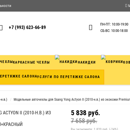
ьности
ПН-ПТ: 10:00-19:00
+7 (993) 623-66-89
СБ-ВС: 10:00-18:00
КАРКАСНЫЕ ЧЕХЛЫ
НАКИДКИ
КО
УСЛУГИ ПО ПЕРЕТЯЖКЕ САЛОНА
-н.в.)
Модельные авточехлы для Ssang Yong Actyon II (2010-н.в.) из экокожи Premi
5 838 руб.
TYON II (2010-Н.В.) ИЗ
7 658 руб.
Й+КРАСНЫЙ
Вы экономите:
1 820 руб. (-24%)