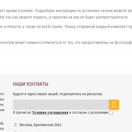
ает время и усилия. Подробную инструкцию по установке чехлов можете пр
е,так как можете порвать, и гарантия на них не будет распространяться.
 и области, а также по всей стране. Перед отправкой каждый комплект пр
очехлов может немного отличаться от тех, что предоставлены на фотограф
НАШИ КОНТАКТЫ
его
Будьте в курсе наших акций, подпишитесь на рассылку:
ных
к,
ым
Я прочитал
Условия соглашения
и согласен с условиями
ей,
Москва, Братеевская 20к2
 по