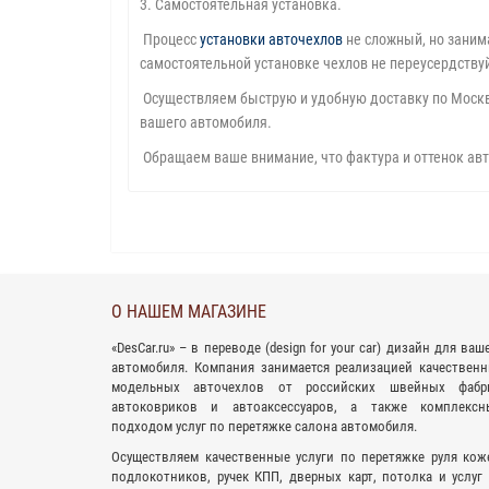
3. Самостоятельная установка.
Процесс
установки авточехлов
не сложный, но заним
самостоятельной установке чехлов не переусердствуйт
Осуществляем быструю и удобную доставку по Москве
вашего автомобиля.
Обращаем ваше внимание, что фактура и оттенок авт
О НАШЕМ МАГАЗИНЕ
«
DesCar.ru
» – в переводе (design for your car) дизайн для ваш
автомобиля. Компания занимается реализацией качествен
модельных авточехлов
от российских швейных фабри
автоковриков
и
автоаксессуаров
, а также комплексн
подходом
услуг по перетяжке салона
автомобиля.
Осуществляем качественные услуги по перетяжке руля кож
подлокотников, ручек КПП, дверных карт, потолка и услуг