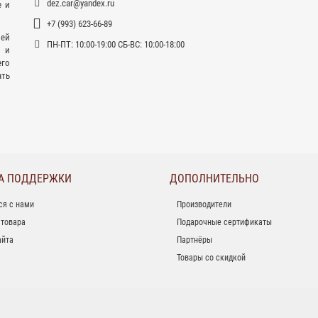
dez.car@yandex.ru
е и
+7 (993) 623-66-89
ей
ПН-ПТ: 10:00-19:00 СБ-ВС: 10:00-18:00
 и
его
ать
А ПОДДЕРЖКИ
ДОПОЛНИТЕЛЬНО
ся с нами
Производители
 товара
Подарочные сертификаты
айта
Партнёры
Товары со скидкой