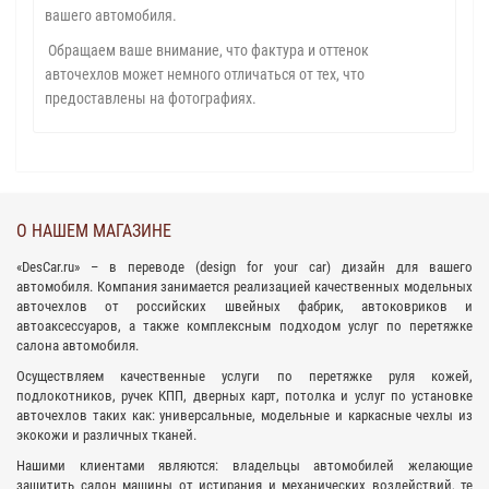
вашего автомобиля.
Обращаем ваше внимание, что фактура и оттенок
авточехлов может немного отличаться от тех, что
предоставлены на фотографиях.
О НАШЕМ МАГАЗИНЕ
«
DesCar.ru
» – в переводе (design for your car) дизайн для вашего
автомобиля. Компания занимается реализацией качественных
модельных
авточехлов
от российских швейных фабрик,
автоковриков
и
автоаксессуаров
, а также комплексным подходом
услуг по перетяжке
салона
автомобиля.
Осуществляем качественные услуги по перетяжке руля кожей,
подлокотников, ручек КПП, дверных карт, потолка и услуг по установке
авточехлов таких как: универсальные, модельные и каркасные чехлы из
экокожи и различных тканей.
Нашими клиентами являются: владельцы автомобилей желающие
защитить салон машины от истирания и механических воздействий, те