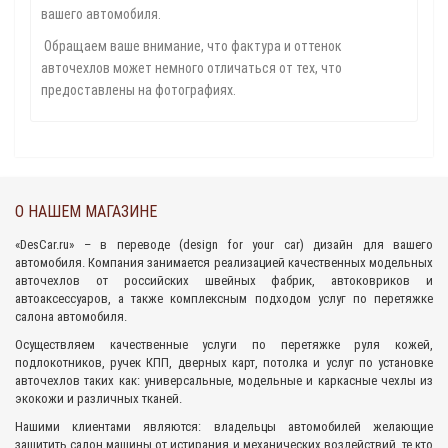
вашего автомобиля.
Обращаем ваше внимание, что фактура и оттенок
авточехлов может немного отличаться от тех, что
предоставлены на фотографиях.
О НАШЕМ МАГАЗИНЕ
«
DesCar.ru
» – в переводе (design for your car) дизайн для вашего
автомобиля. Компания занимается реализацией качественных
модельных
авточехлов
от российских швейных фабрик,
автоковриков
и
автоаксессуаров
, а также комплексным подходом
услуг по перетяжке
салона
автомобиля.
Осуществляем качественные услуги по перетяжке руля кожей,
подлокотников, ручек КПП, дверных карт, потолка и услуг по установке
авточехлов таких как: универсальные, модельные и каркасные чехлы из
экокожи и различных тканей.
Нашими клиентами являются: владельцы автомобилей желающие
защитить салон машины от истирания и механических воздействий, те кто