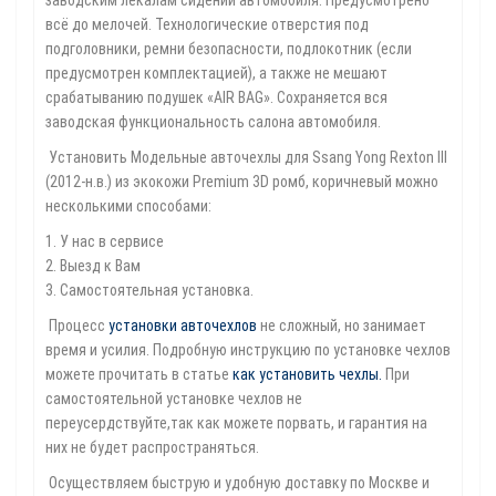
заводским лекалам сидений автомобиля. Предусмотрено
всё до мелочей. Технологические отверстия под
подголовники, ремни безопасности, подлокотник (если
предусмотрен комплектацией), а также не мешают
срабатыванию подушек «AIR BAG». Сохраняется вся
заводская функциональность салона автомобиля.
Установить Модельные авточехлы для Ssang Yong Rexton III
(2012-н.в.) из экокожи Premium 3D ромб, коричневый можно
несколькими способами:
1. У нас в сервисе
2. Выезд к Вам
3. Самостоятельная установка.
Процесс
установки авточехлов
не сложный, но занимает
время и усилия. Подробную инструкцию по установке чехлов
можете прочитать в статье
как установить чехлы
.
При
самостоятельной установке чехлов не
переусердствуйте,так как можете порвать, и гарантия на
них не будет распространяться.
Осуществляем быструю и удобную доставку по Москве и