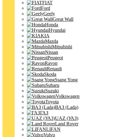
FIAT
Ford
Geely
Great Wall
Honda
Hyundai
KIA
Mazda
Mitsubishi
Nissan
Peugeot
Ravon
Renault
Skoda
Ssang Yong
Subaru
Suzuki
Volkswagen
Toyota
ВАЗ (Lada)
ГАЗ
UAZ (УАЗ)
Land Rover
LIFAN
Volvo