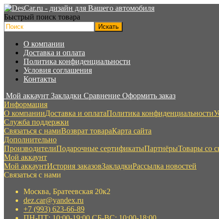
Быстрый поиск товара
О компании
Доставка и оплата
Политика конфиденциальности
Условия соглашения
Контакты
Мой аккаунт
Закладки
Сравнение
Оформить заказ
Информация
О компании
Доставка и оплата
Политика конфиденциальности
У
Служба поддержки
Связаться с нами
Возврат товара
Карта сайта
Дополнительно
Производители
Подарочные сертификаты
Партнёры
Товары со 
Мой аккаунт
Мой аккаунт
История заказов
Закладки
Рассылка новостей
Связаться с нами
Москва, Братеевская 20к2
dez.car@yandex.ru
+7 (993) 623-66-89
ПН-ПТ: 10:00-19:00 СБ-ВС: 10:00-18:00