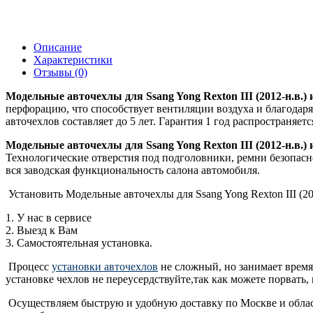
Описание
Характеристики
Отзывы (0)
Модельные авточехлы для Ssang Yong Rexton III (2012-н.в.)
перфорацию, что способствует вентиляции воздуха и благодаря 
авточехлов составляет до 5 лет. Гарантия 1 год распространяе
Модельные авточехлы для Ssang Yong Rexton III (2012-н.в.)
Технологические отверстия под подголовники, ремни безопас
вся заводская функциональность салона автомобиля.
Установить Модельные авточехлы для Ssang Yong Rexton III (2
1. У нас в сервисе
2. Выезд к Вам
3. Самостоятельная установка.
Процесс
установки авточехлов
не сложный, но занимает время
установке чехлов не переусердствуйте,так как можете порвать, 
Осуществляем быструю и удобную доставку по Москве и области