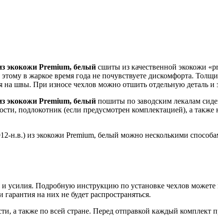
 из экокожи Premium, белый
сшиты из качественной экокожи «pr
этому в жаркое время года не почувствуете дискомфорта. Толщин
тся на швы. При износе чехлов можно отшить отдельную деталь и 
 из экокожи Premium, белый
пошиты по заводским лекалам сиде
ности, подлокотник (если предусмотрен комплектацией), а так
012-н.в.) из экокожи Premium, белый можно несколькими способа
 и усилия. Подробную инструкцию по установке чехлов можете 
и гарантия на них не будет распространяться.
, а также по всей стране. Перед отправкой каждый комплект пр