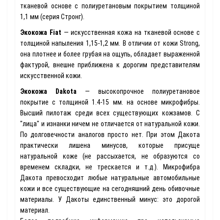
тканевой основе с полиуретановым покрытием толщиной
1,1 мм (серия Стронг).
Экокожа Fiat
— искусственная кожа на тканевой основе с
толщиной напыления 1,15-1,2 мм. В отличии от кожи Strong,
она плотнее и более грубая на ощупь, обладает выраженной
фактурой, внешне приближена к дорогим представителям
искусственной кожи.
Экокожа Dakota
— высокопрочное полиуретановое
покрытие с толщиной 1.4-15 мм. на основе микрофибры.
Высший пилотаж среди всех существующих кожзамов. С
"лица" и изнанки ничем не отличается от натуральной кожи.
По долговечности аналогов просто нет. При этом Дакота
практически лишена минусов, которые присуще
натуральной коже (не рассыхается, не образуются со
временем складки, не трескается и т.д.). Микрофибра
Дакота превосходит любые натуральные автомобильные
кожи и все существующие на сегодняшний день обивочные
материалы. У Дакоты единственный минус: это дорогой
материал.