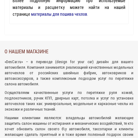
Более подробную информацию про используемые
материалы и расцветку можете найти на нашей
странице
материалы для пошива чехлов
.
О НАШЕМ МАГАЗИНЕ
«
DesCar.ru
» – в переводе (design for your car) дизайн для вашего
автомобиля. Компания занимается реализацией качественных
модельных
авточехлов
от российских швейных фабрик,
автоковриков
и
автоаксессуаров
, а также комплексным подходом
услуг по перетяжке
салона
автомобиля.
Осуществляем качественные услуги по перетяжке руля кожей,
подлокотников, ручек КПП, дверных карт, потолка и услуг по установке
авточехлов таких как: универсальные, модельные и каркасные чехлы из
экокожи и различных тканей.
Нашими клиентами являются: владельцы автомобилей желающие
защитить салон машины от истирания и механических воздействий, те кто
хочет обновить салон своего б\у автомобиля, таксопарки и клиенты
желающие сделать приятный и в тоже время полезный подарок своим