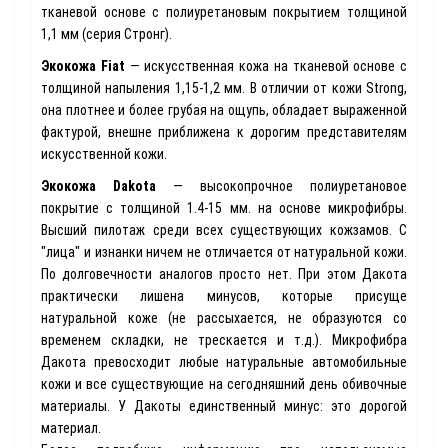
тканевой основе с полиуретановым покрытием толщиной
1,1 мм (серия Стронг).
Экокожа Fiat
— искусственная кожа на тканевой основе с
толщиной напыления 1,15-1,2 мм. В отличии от кожи Strong,
она плотнее и более грубая на ощупь, обладает выраженной
фактурой, внешне приближена к дорогим представителям
искусственной кожи.
Экокожа Dakota
— высокопрочное полиуретановое
покрытие с толщиной 1.4-15 мм. на основе микрофибры.
Высший пилотаж среди всех существующих кожзамов. С
"лица" и изнанки ничем не отличается от натуральной кожи.
По долговечности аналогов просто нет. При этом Дакота
практически лишена минусов, которые присуще
натуральной коже (не рассыхается, не образуются со
временем складки, не трескается и т.д.). Микрофибра
Дакота превосходит любые натуральные автомобильные
кожи и все существующие на сегодняшний день обивочные
материалы. У Дакоты единственный минус: это дорогой
материал.