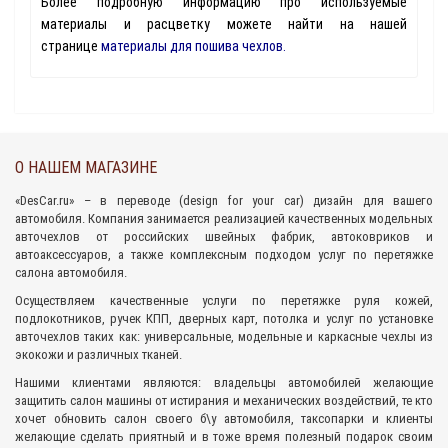
Более подробную информацию про используемые
материалы и расцветку можете найти на нашей
странице
материалы для пошива чехлов
.
О НАШЕМ МАГАЗИНЕ
«
DesCar.ru
» – в переводе (design for your car) дизайн для вашего
автомобиля. Компания занимается реализацией качественных
модельных
авточехлов
от российских швейных фабрик,
автоковриков
и
автоаксессуаров
, а также комплексным подходом
услуг по перетяжке
салона
автомобиля.
Осуществляем качественные услуги по перетяжке руля кожей,
подлокотников, ручек КПП, дверных карт, потолка и услуг по установке
авточехлов таких как: универсальные, модельные и каркасные чехлы из
экокожи и различных тканей.
Нашими клиентами являются: владельцы автомобилей желающие
защитить салон машины от истирания и механических воздействий, те кто
хочет обновить салон своего б\у автомобиля, таксопарки и клиенты
желающие сделать приятный и в тоже время полезный подарок своим