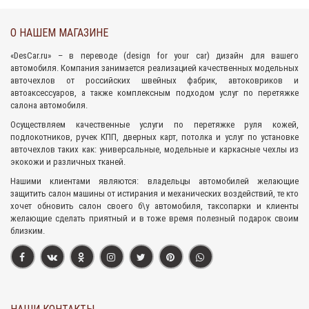
О НАШЕМ МАГАЗИНЕ
«
DesCar.ru
» – в переводе (design for your car) дизайн для вашего
автомобиля. Компания занимается реализацией качественных
модельных
авточехлов
от российских швейных фабрик,
автоковриков
и
автоаксессуаров
, а также комплексным подходом
услуг по перетяжке
салона
автомобиля.
Осуществляем качественные услуги по перетяжке руля кожей,
подлокотников, ручек КПП, дверных карт, потолка и услуг по установке
авточехлов таких как: универсальные, модельные и каркасные чехлы из
экокожи и различных тканей.
Нашими клиентами являются: владельцы автомобилей желающие
защитить салон машины от истирания и механических воздействий, те кто
хочет обновить салон своего б\у автомобиля, таксопарки и клиенты
желающие сделать приятный и в тоже время полезный подарок своим
близким.